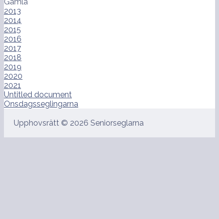
Gamla
2013
2014
2015
2016
2017
2018
2019
2020
2021
Untitled document
Onsdagsseglingarna
Upphovsrätt © 2026 Seniorseglarna