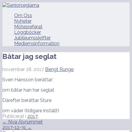
Hoppa
till
Seniorseglarna
Om Oss
innehåll
Nyheter
Mötesreferat
Loggböcker
Jubileumsskrifter
Medlemsinformation
Båtar jag seglat
november 28, 2017
Bengt Runge
Sven Hansson berättar:
om båtar han har seglat
Därefter berättar Sture
om väder (tidigare inställt)
Publicerat i
2017
:
Inläggsnavigering
← Nya Älvrummet
2017-12-31 →