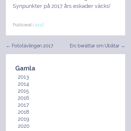
Synpunkter på 2017 års eskader väcks!
Publicerat i
2017
:
Inläggsnavigering
← Fototävlingen 2017
Erc berättar om Ubåtar →
Gamla
2013
2014
2015
2016
2017
2018
2019
2020