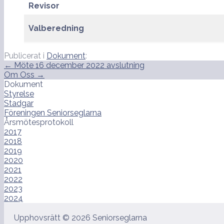
Revisor
Valberedning
Publicerat i
Dokument
:
Inläggsnavigering
← Möte 16 december 2022 avslutning
Om Oss →
Dokument
Styrelse
Stadgar
Föreningen Seniorseglarna
Årsmötesprotokoll
2017
2018
2019
2020
2021
2022
2023
2024
Upphovsrätt © 2026 Seniorseglarna