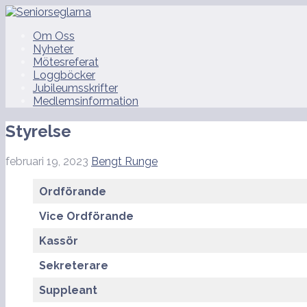
Hoppa
till
Seniorseglarna
Om Oss
innehåll
Nyheter
Mötesreferat
Loggböcker
Jubileumsskrifter
Medlemsinformation
Styrelse
februari 19, 2023
Bengt Runge
Ordförande
Vice Ordförande
Kassör
Sekreterare
Suppleant