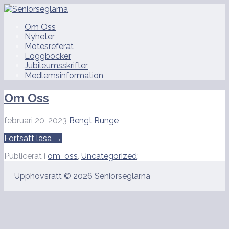
Hoppa
till
Seniorseglarna
Om Oss
innehåll
Nyheter
Mötesreferat
Loggböcker
Jubileumsskrifter
Medlemsinformation
Om Oss
februari 20, 2023
Bengt Runge
Fortsätt läsa →
Publicerat i
om_oss
,
Uncategorized
:
Upphovsrätt © 2026 Seniorseglarna