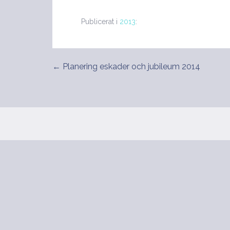
Publicerat i
2013
:
← Planering eskader och jubileum 2014
Inläggsnavigering