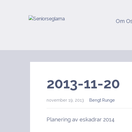
Hoppa
till
innehåll
Om O
Seniorseglarna
2013-11-20
november 19, 2013
Bengt Runge
Planering av eskadrar 2014