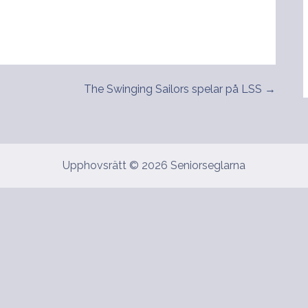
The Swinging Sailors spelar på LSS →
Upphovsrätt © 2026 Seniorseglarna