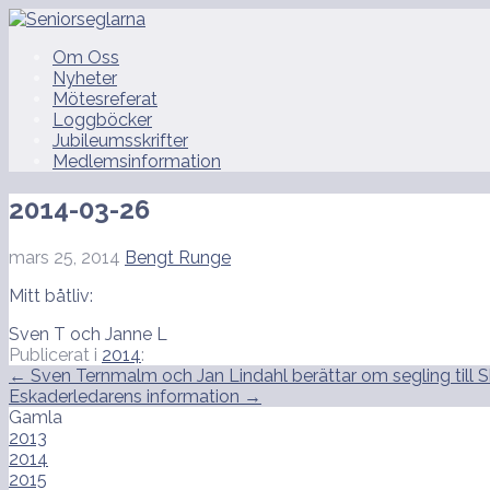
Hoppa
till
Seniorseglarna
Om Oss
innehåll
Nyheter
Mötesreferat
Loggböcker
Jubileumsskrifter
Medlemsinformation
2014-03-26
mars 25, 2014
Bengt Runge
Mitt båtliv:
Sven T och Janne L
Publicerat i
2014
:
Inläggsnavigering
← Sven Ternmalm och Jan Lindahl berättar om segling till 
Eskaderledarens information →
Gamla
2013
2014
2015