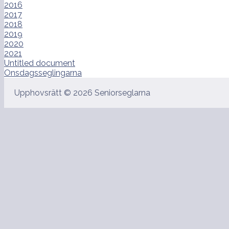
2016
2017
2018
2019
2020
2021
Untitled document
Onsdagsseglingarna
Upphovsrätt © 2026 Seniorseglarna