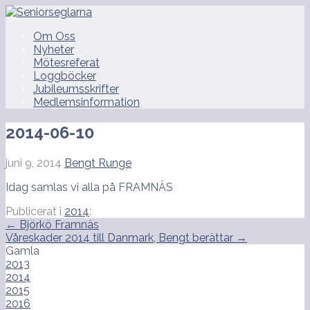
Hoppa
till
Seniorseglarna
Om Oss
innehåll
Nyheter
Mötesreferat
Loggböcker
Jubileumsskrifter
Medlemsinformation
2014-06-10
juni 9, 2014
Bengt Runge
Idag samlas vi alla på FRAMNÄS
Publicerat i
2014
:
Inläggsnavigering
← Björkö Framnäs
Våreskader 2014 till Danmark, Bengt berättar →
Gamla
2013
2014
2015
2016