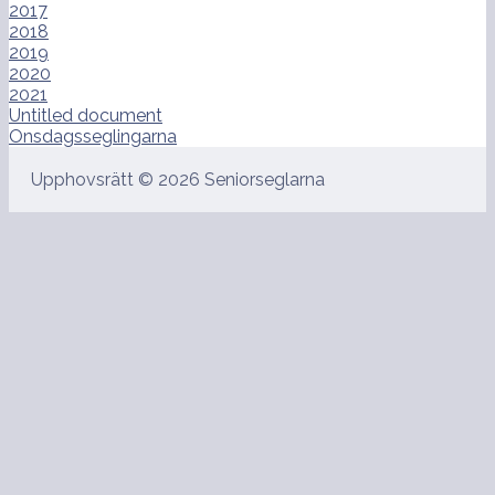
2017
2018
2019
2020
2021
Untitled document
Onsdagsseglingarna
Upphovsrätt © 2026 Seniorseglarna