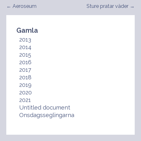
Inläggsnavigering
← Aeroseum
Sture pratar väder →
Gamla
2013
2014
2015
2016
2017
2018
2019
2020
2021
Untitled document
Onsdagsseglingarna