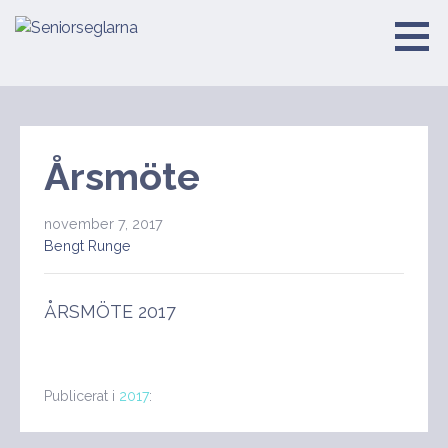
Hoppa
till
Seniorseglarna
innehåll
Årsmöte
november 7, 2017
Bengt Runge
ÅRSMÖTE 2017
Publicerat i
2017
: