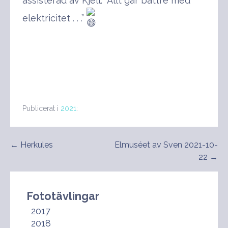
assisterad av Kjell. “Allt går bättre med
elektricitet . . .”
Publicerat i
2021
:
Inläggsnavigering
← Herkules
Elmuséet av Sven 2021-10-
22 →
Fototävlingar
2017
2018