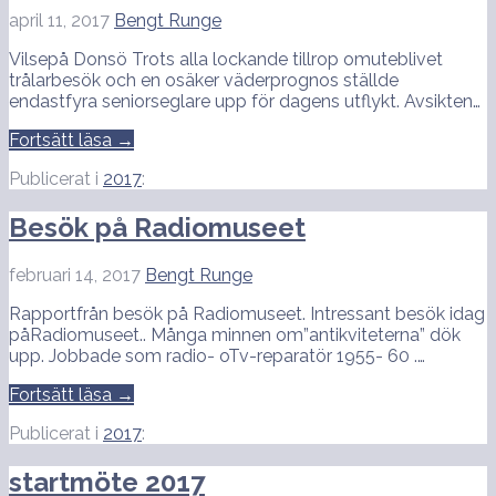
april 11, 2017
Bengt Runge
Vilsepå Donsö Trots alla lockande tillrop omuteblivet
trålarbesök och en osäker väderprognos ställde
endastfyra seniorseglare upp för dagens utflykt. Avsikten…
Fortsätt läsa →
Publicerat i
2017
:
Besök på Radiomuseet
februari 14, 2017
Bengt Runge
Rapportfrån besök på Radiomuseet. Intressant besök idag
påRadiomuseet.. Många minnen om”antikviteterna” dök
upp. Jobbade som radio- oTv-reparatör 1955- 60 .…
Fortsätt läsa →
Publicerat i
2017
:
startmöte 2017