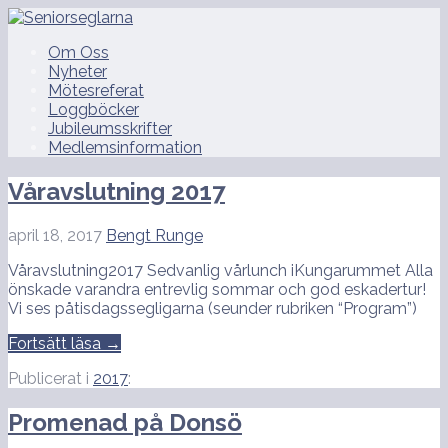
Hoppa
till
Seniorseglarna
Om Oss
innehåll
Nyheter
Mötesreferat
Loggböcker
Jubileumsskrifter
Medlemsinformation
Våravslutning 2017
april 18, 2017
Bengt Runge
Våravslutning2017 Sedvanlig vårlunch iKungarummet Alla
önskade varandra entrevlig sommar och god eskadertur!
Vi ses påtisdagssegligarna (seunder rubriken “Program”)
Fortsätt läsa →
Publicerat i
2017
:
Promenad på Donsö