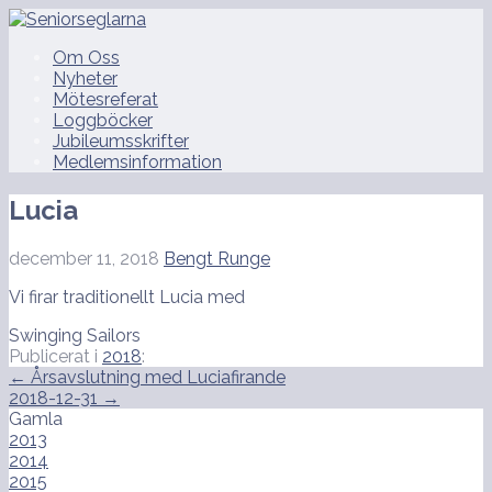
Hoppa
till
Seniorseglarna
Om Oss
innehåll
Nyheter
Mötesreferat
Loggböcker
Jubileumsskrifter
Medlemsinformation
Lucia
december 11, 2018
Bengt Runge
Vi firar traditionellt Lucia med
Swinging Sailors
Publicerat i
2018
:
Inläggsnavigering
← Årsavslutning med Luciafirande
2018-12-31 →
Gamla
2013
2014
2015