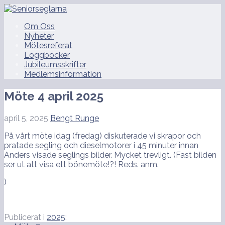
Hoppa
till
Seniorseglarna
Om Oss
innehåll
Nyheter
Mötesreferat
Loggböcker
Jubileumsskrifter
Medlemsinformation
Möte 4 april 2025
april 5, 2025
Bengt Runge
På vårt möte idag (fredag) diskuterade vi skrapor och
pratade segling och dieselmotorer i 45 minuter innan
Anders visade seglings bilder. Mycket trevligt. (Fast bilden
ser ut att visa ett bönemöte!?! Reds. anm.
)
Publicerat i
2025
: