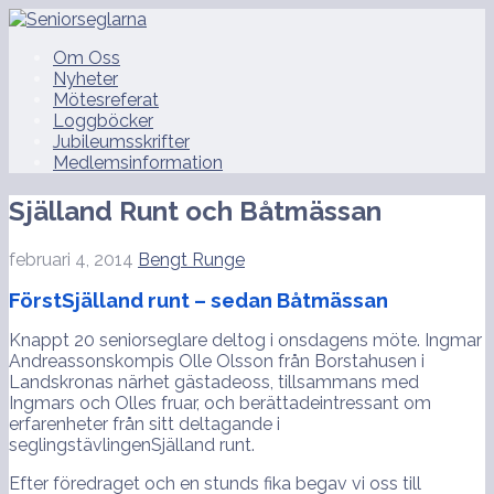
Hoppa
till
Seniorseglarna
Om Oss
innehåll
Nyheter
Mötesreferat
Loggböcker
Jubileumsskrifter
Medlemsinformation
Själland Runt och Båtmässan
februari 4, 2014
Bengt Runge
FörstSjälland runt – sedan Båtmässan
Knappt 20 seniorseglare deltog i onsdagens möte. Ingmar
Andreassonskompis Olle Olsson från Borstahusen i
Landskronas närhet gästadeoss, tillsammans med
Ingmars och Olles fruar, och berättadeintressant om
erfarenheter från sitt deltagande i
seglingstävlingenSjälland runt.
Efter föredraget och en stunds fika begav vi oss till