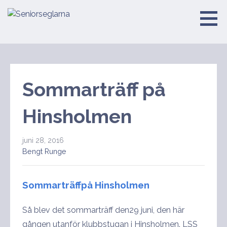
Hoppa
till
Seniorseglarna
innehåll
Sommarträff på
Hinsholmen
juni 28, 2016
Bengt Runge
Sommarträffpå Hinsholmen
Så blev det sommarträff den29 juni, den här
gången utanför klubbstugan i Hinsholmen. LSS