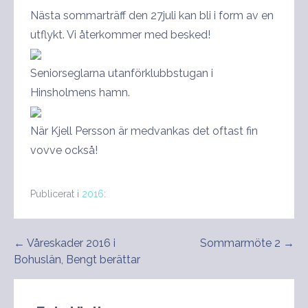
Nästa sommarträff den 27juli kan bli i form av en
utflykt. Vi återkommer med besked!
Seniorseglarna utanförklubbstugan i
Hinsholmens hamn.
När Kjell Persson är medvankas det oftast fin
vovve också!
Publicerat i
2016
:
Inläggsnavigering
← Våreskader 2016 i
Sommarmöte 2 →
Bohuslän, Bengt berättar