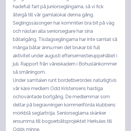
hadefull fart på juniorseglingarna, så vi fick
återgå till vår gamlalokal denna gång.
Seglingssäsongen har kommiten bra bit på väg
och nästan alla seniorseglare har sina
båtarigång. Tisdagseglingarna har inte samlat så
många båtar ännu,men det brukar bli full
aktivitet under augusti eftersemesteruppehållet i
juli. Rapport från våreskadern i Bohuslänkommer
så småningom.
Under samtalen runt bordetberördes naturligtvis
vår käre medlem Odd Kristensens hastiga
ochoväntade bortgång. De medlemmar som
deltar på begravningen kommeriförda klubbens
mörkblå seglartröja. Seniorseglarna skänker
ensumma till bogserbåtsprojektet Herkules till
Odds minne.