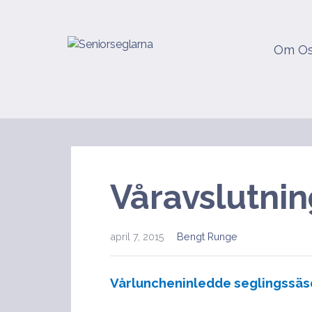
Hoppa
till
innehåll
Om O
Seniorseglarna
Våravslutnin
april 7, 2015
Bengt Runge
Vårluncheninledde seglingssä