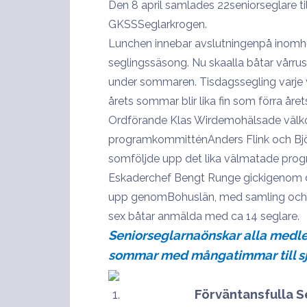
Den 8 april samlades 22seniorseglare til
GKSSSeglarkrogen.
Lunchen innebar avslutningenpå inomh
seglingssäsong. Nu skaalla båtar vårrust
under sommaren. Tisdagssegling varje
årets sommar blir lika fin som förra året
Ordförande Klas Wirdemohälsade välk
programkommitténAnders Flink och Bjö
somföljde upp det lika välmatade prog
Eskaderchef Bengt Runge gickigenom dag
upp genomBohuslän, med samling och st
sex båtar anmälda med ca 14 seglare.
Seniorseglarnaönskar alla medl
sommar med mångatimmar till sj
Förväntansfulla S