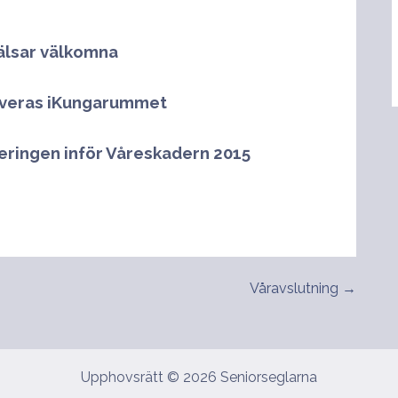
hälsar välkomna
rveras iKungarummet
eringen inför Våreskadern 2015
Våravslutning →
Upphovsrätt © 2026 Seniorseglarna