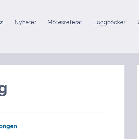
ss
Nyheter
Mötesreferat
Loggböcker
g
songen