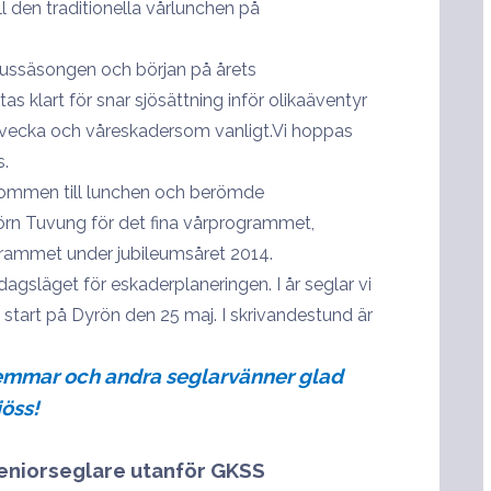
l den traditionella vårlunchen på
ussäsongen och början på årets
as klart för snar sjösättning inför olikaäventyr
 vecka och våreskadersom vanligt.Vi hoppas
s.
ommen till lunchen och berömde
rn Tuvung för det fina vårprogrammet,
rammet under jubileumsåret 2014.
släget för eskaderplaneringen. I år seglar vi
art på Dyrön den 25 maj. I skrivandestund är
emmar och andra seglarvänner glad
öss!
eniorseglare utanför GKSS