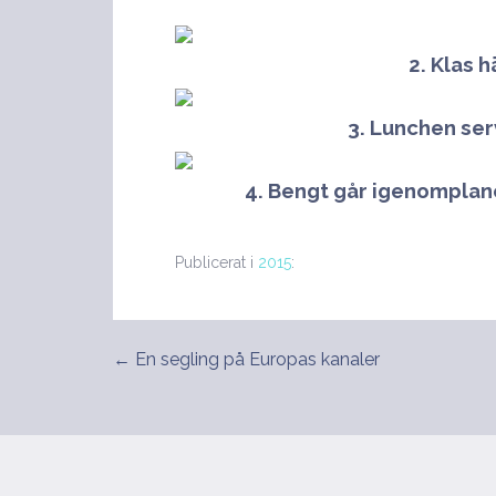
2. Klas 
3. Lunchen se
4. Bengt går igenomplan
Publicerat i
2015
:
← En segling på Europas kanaler
Inläggsnavigering