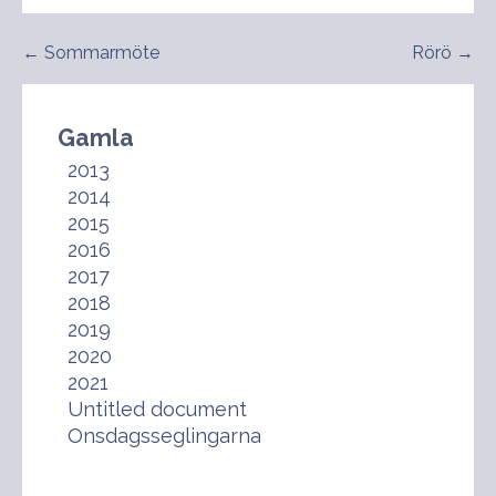
Inläggsnavigering
← Sommarmöte
Rörö →
Gamla
2013
2014
2015
2016
2017
2018
2019
2020
2021
Untitled document
Onsdagsseglingarna