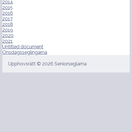
2014
2015
2016
2017
2018
2019
2020
2021
Untitled document
Onsdagsseglingarna
Upphovsrätt © 2026 Seniorseglarna