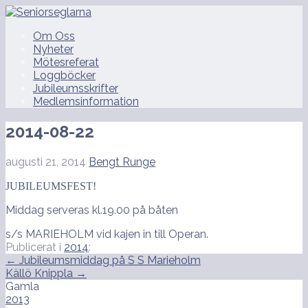
Hoppa
till
Seniorseglarna
Om Oss
innehåll
Nyheter
Mötesreferat
Loggböcker
Jubileumsskrifter
Medlemsinformation
2014-08-22
augusti 21, 2014
Bengt Runge
JUBILEUMSFEST!
Middag serveras kl.19.00 på båten
s/s MARIEHOLM vid kajen in till Operan.
Publicerat i
2014
:
Inläggsnavigering
← Jubileumsmiddag på S S Marieholm
Källö Knippla →
Gamla
2013