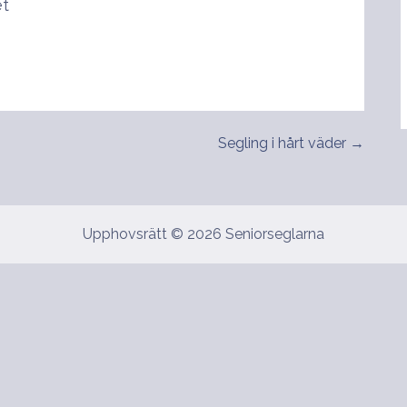
et
Segling i hårt väder →
Upphovsrätt © 2026 Seniorseglarna