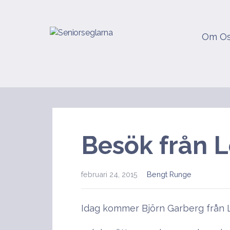
Hoppa
till
innehåll
Om O
Seniorseglarna
Besök från L
februari 24, 2015
Bengt Runge
Idag kommer Björn Garberg från 