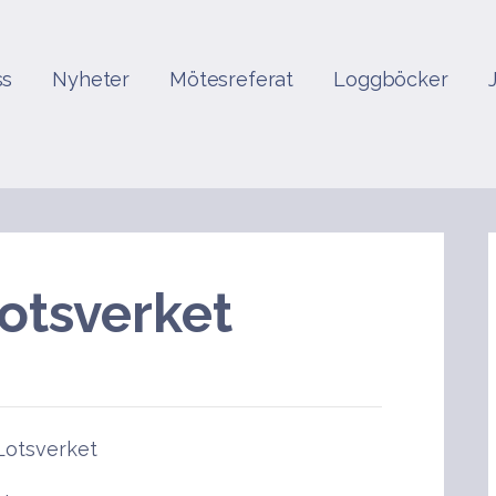
ss
Nyheter
Mötesreferat
Loggböcker
otsverket
Lotsverket