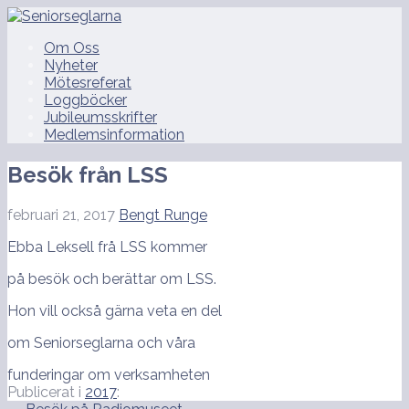
Hoppa
till
Seniorseglarna
Om Oss
innehåll
Nyheter
Mötesreferat
Loggböcker
Jubileumsskrifter
Medlemsinformation
Besök från LSS
februari 21, 2017
Bengt Runge
Ebba Leksell frå LSS kommer
på besök och berättar om LSS.
Hon vill också gärna veta en del
om Seniorseglarna och våra
funderingar om verksamheten
Publicerat i
2017
: