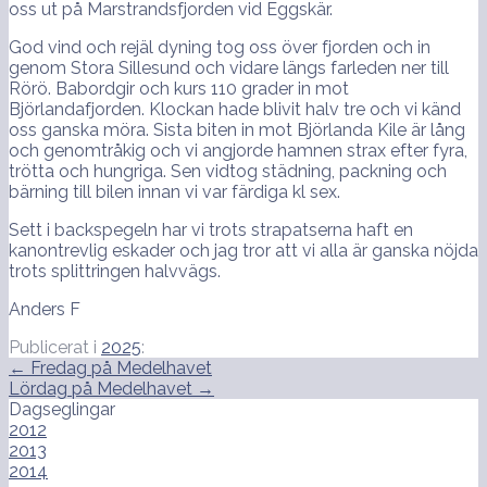
oss ut på Marstrandsfjorden vid Eggskär.
God vind och rejäl dyning tog oss över fjorden och in
genom Stora Sillesund och vidare längs farleden ner till
Rörö. Babordgir och kurs 110 grader in mot
Björlandafjorden. Klockan hade blivit halv tre och vi känd
oss ganska möra. Sista biten in mot Björlanda Kile är lång
och genomtråkig och vi angjorde hamnen strax efter fyra,
trötta och hungriga. Sen vidtog städning, packning och
bärning till bilen innan vi var färdiga kl sex.
Sett i backspegeln har vi trots strapatserna haft en
kanontrevlig eskader och jag tror att vi alla är ganska nöjda
trots splittringen halvvägs.
Anders F
Publicerat i
2025
:
Inläggsnavigering
← Fredag på Medelhavet
Lördag på Medelhavet →
Dagseglingar
2012
2013
2014