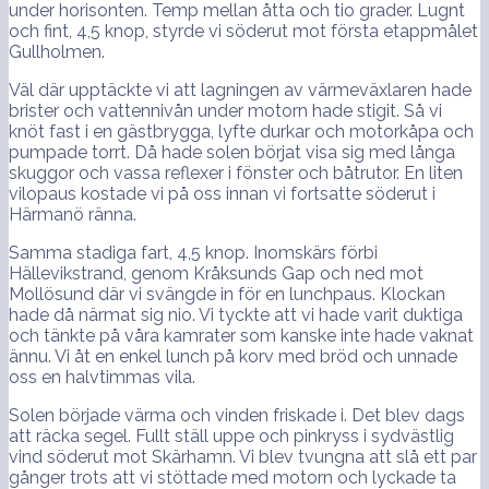
under horisonten. Temp mellan åtta och tio grader. Lugnt
och fint, 4,5 knop, styrde vi söderut mot första etappmålet
Gullholmen.
Väl där upptäckte vi att lagningen av värmeväxlaren hade
brister och vattennivån under motorn hade stigit. Så vi
knöt fast i en gästbrygga, lyfte durkar och motorkåpa och
pumpade torrt. Då hade solen börjat visa sig med långa
skuggor och vassa reflexer i fönster och båtrutor. En liten
vilopaus kostade vi på oss innan vi fortsatte söderut i
Härmanö ränna.
Samma stadiga fart, 4,5 knop. Inomskärs förbi
Hällevikstrand, genom Kråksunds Gap och ned mot
Mollösund där vi svängde in för en lunchpaus. Klockan
hade då närmat sig nio. Vi tyckte att vi hade varit duktiga
och tänkte på våra kamrater som kanske inte hade vaknat
ännu. Vi åt en enkel lunch på korv med bröd och unnade
oss en halvtimmas vila.
Solen började värma och vinden friskade i. Det blev dags
att räcka segel. Fullt ställ uppe och pinkryss i sydvästlig
vind söderut mot Skärhamn. Vi blev tvungna att slå ett par
gånger trots att vi stöttade med motorn och lyckade ta