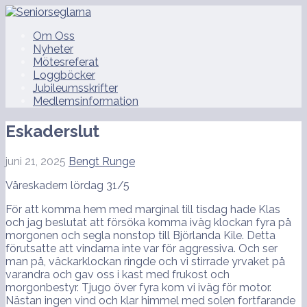
Hoppa
till
Seniorseglarna
Om Oss
innehåll
Nyheter
Mötesreferat
Loggböcker
Jubileumsskrifter
Medlemsinformation
Eskaderslut
juni 21, 2025
Bengt Runge
Våreskadern lördag 31/5
För att komma hem med marginal till tisdag hade Klas
och jag beslutat att försöka komma iväg klockan fyra på
morgonen och segla nonstop till Björlanda Kile. Detta
förutsatte att vindarna inte var för aggressiva. Och ser
man på, väckarklockan ringde och vi stirrade yrvaket på
varandra och gav oss i kast med frukost och
morgonbestyr. Tjugo över fyra kom vi iväg för motor.
Nästan ingen vind och klar himmel med
solen fortfarande