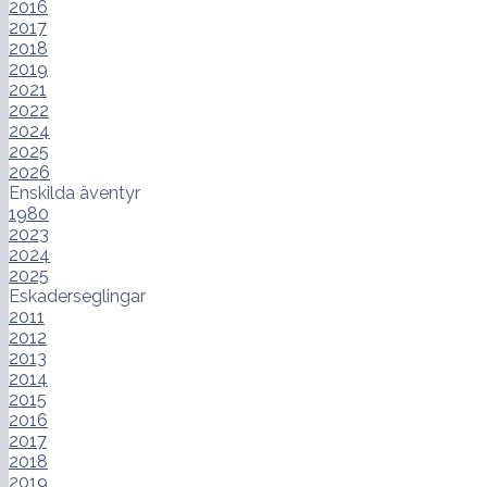
2016
2017
2018
2019
2021
2022
2024
2025
2026
Enskilda äventyr
1980
2023
2024
2025
Eskaderseglingar
2011
2012
2013
2014
2015
2016
2017
2018
2019