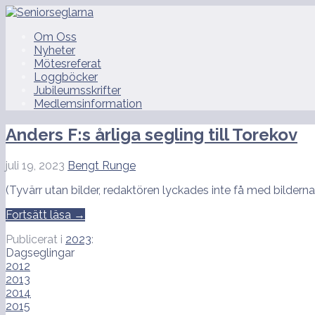
Hoppa
till
Seniorseglarna
Om Oss
innehåll
Nyheter
Mötesreferat
Loggböcker
Jubileumsskrifter
Medlemsinformation
Anders F:s årliga segling till Torekov
juli 19, 2023
Bengt Runge
(Tyvärr utan bilder, redaktören lyckades inte få med bilderna.
Fortsätt läsa →
Publicerat i
2023
:
Dagseglingar
2012
2013
2014
2015