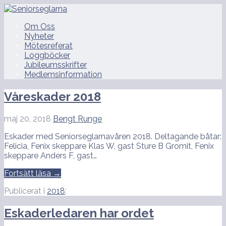
Hoppa
till
Seniorseglarna
Om Oss
innehåll
Nyheter
Mötesreferat
Loggböcker
Jubileumsskrifter
Medlemsinformation
Våreskader 2018
maj 20, 2018
Bengt Runge
Eskader med Seniorseglarnavåren 2018. Deltagande båtar:
Felicia, Fenix skeppare Klas W, gast Sture B Gromit, Fenix
skeppare Anders F, gast…
Fortsätt läsa →
Publicerat i
2018
:
Eskaderledaren har ordet