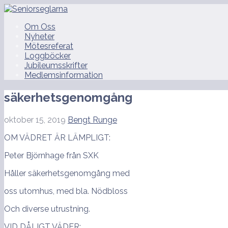
Hoppa
till
Seniorseglarna
Om Oss
innehåll
Nyheter
Mötesreferat
Loggböcker
Jubileumsskrifter
Medlemsinformation
säkerhetsgenomgång
oktober 15, 2019
Bengt Runge
OM VÄDRET ÄR LÄMPLIGT:
Peter Björnhage från SXK
Håller säkerhetsgenomgång med
oss utomhus, med bla. Nödbloss
Och diverse utrustning.
VID DÅLIGT VÄDER: