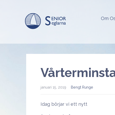
Hoppa
till
innehåll
Om O
Seniorseglarna
Vårterminsta
januari 15, 2019
Bengt Runge
Idag börjar vi ett nytt