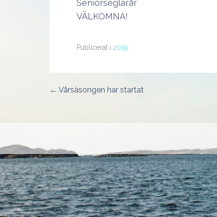
Seniorseglarår
VÄLKOMNA!
Publicerat i
2019
:
← Vårsäsongen har startat
Inläggsnavigering