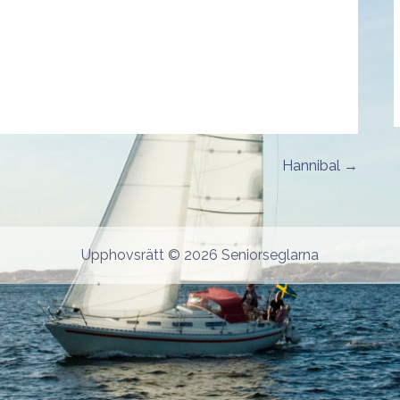
Hannibal →
Upphovsrätt © 2026 Seniorseglarna