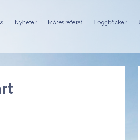
ss
Nyheter
Mötesreferat
Loggböcker
rt