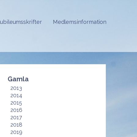
Jubileumsskrifter
Medlemsinformation
Gamla
2013
2014
2015
2016
2017
2018
2019