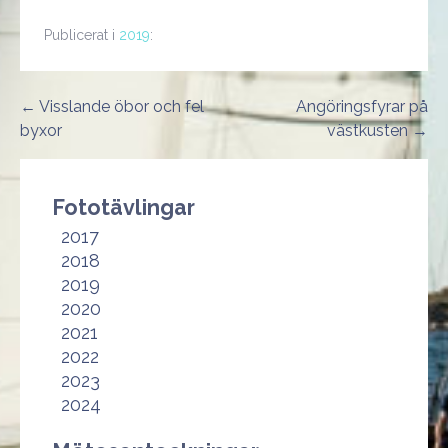
Publicerat i
2019
:
Inläggsnavigering
← Visslande öbor och fel
Angöringsfyrar på
byxor
västkusten →
Fototävlingar
2017
2018
2019
2020
2021
2022
2023
2024