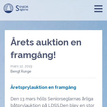
Hoppa
till
innehåll
Seniorseglarna
Årets auktion en
framgång!
mars 12, 2019
Bengt Runge
Åretsprylauktion en framgång
Den 13 mars hölls Seniorseglarnas årliga
båtprylauktion på LDSS.Den blev en stor