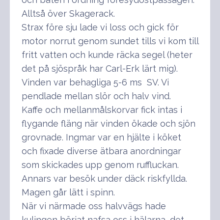
Alltså över Skagerack.
Strax före sju lade vi loss och gick för
motor norrut genom sundet tills vi kom till
fritt vatten och kunde räcka segel (heter
det på sjöspråk har Carl-Erk lärt mig).
Vinden var behagliga 5-6 ms SV. Vi
pendlade mellan slör och halv vind.
Kaffe och mellanmålskorvar fick intas i
flygande fläng när vinden ökade och sjön
grovnade. Ingmar var en hjälte i köket
och fixade diverse ätbara anordningar
som skickades upp genom ruffluckan.
Annars var besök under däck riskfyllda.
Magen går lätt i spinn.
När vi närmade oss halvvägs hade
kulingen börjat nafsa oss i hälarna, det