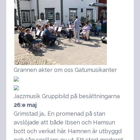
Grannen akter om oss Gatumusikanter
Jazzmusik Gruppbild på besättningarna
26:e maj
Grimstad ja… En promenad på stan
avslöjade att både Ibsen och Hamsun
bott och verkat här. Hamnen är utbyggd
och såg sprillans ny ut. Ett stort modernt