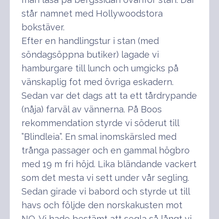
står namnet med Hollywoodstora
bokstäver.
Efter en handlingstur i stan (med
söndagsöppna butiker) lagade vi
hamburgare till lunch och umgicks på
vänskaplig fot med övriga eskadern.
Sedan var det dags att ta ett tårdrypande
(nåja) farväl av vännerna. På Boos
rekommendation styrde vi söderut till
”Blindleia”. En smal inomskärsled med
trånga passager och en gammal högbro
med 19 m fri höjd. Lika bländande vackert
som det mesta vi sett under vår segling.
Sedan girade vi babord och styrde ut till
havs och följde den norskakusten mot
NO. Vi hade bestämt att segla så långt vi