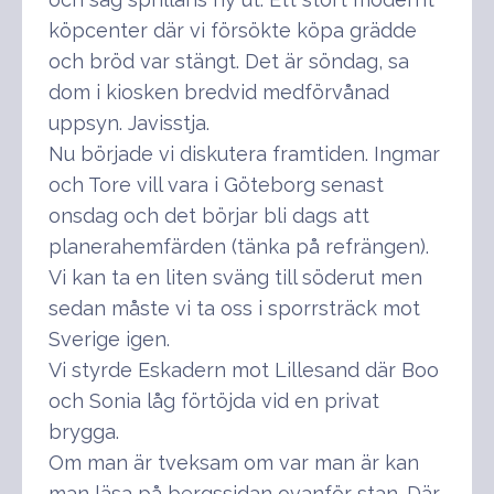
köpcenter där vi försökte köpa grädde
och bröd var stängt. Det är söndag, sa
dom i kiosken bredvid medförvånad
uppsyn. Javisstja.
Nu började vi diskutera framtiden. Ingmar
och Tore vill vara i Göteborg senast
onsdag och det börjar bli dags att
planerahemfärden (tänka på refrängen).
Vi kan ta en liten sväng till söderut men
sedan måste vi ta oss i sporrsträck mot
Sverige igen.
Vi styrde Eskadern mot Lillesand där Boo
och Sonia låg förtöjda vid en privat
brygga.
Om man är tveksam om var man är kan
man läsa på bergssidan ovanför stan. Där