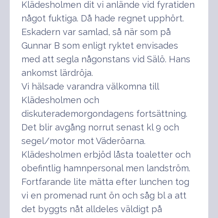
Klädesholmen dit vi anlände vid fyratiden
något fuktiga. Då hade regnet upphört.
Eskadern var samlad, så när som på
Gunnar B som enligt ryktet envisades
med att segla någonstans vid Sälö. Hans
ankomst lärdröja.
Vi hälsade varandra välkomna till
Klädesholmen och
diskuterademorgondagens fortsättning.
Det blir avgång norrut senast kl 9 och
segel/motor mot Väderöarna.
Klädesholmen erbjöd låsta toaletter och
obefintlig hamnpersonal men landström.
Fortfarande lite mätta efter lunchen tog
vi en promenad runt ön och såg bl a att
det byggts nåt alldeles väldigt på