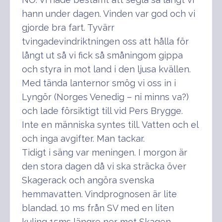
hann under dagen. Vinden var god och vi
gjorde bra fart. Tyvärr
tvingadevindriktningen oss att hålla för
långt ut så vi fick så småningom gippa
och styra in mot land i den ljusa kvällen.
Med tända lanternor smög vi oss in i
Lyngör (Norges Venedig – ni minns va?)
och lade försiktigt till vid Pers Brygge.
Inte en människa syntes till. Vatten och el
och inga avgifter. Man tackar.
Tidigt i säng var meningen. I morgon är
den stora dagen då vi ska sträcka över
Skagerack och angöra svenska
hemmavatten. Vindprognosen är lite
blandad. 10 ms från SV med en liten
kuling 15ms längre ner mot Skagen.