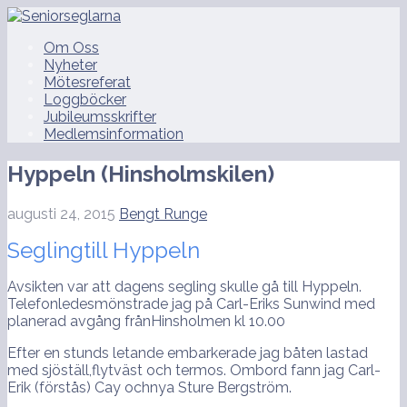
Hoppa
till
Seniorseglarna
Om Oss
innehåll
Nyheter
Mötesreferat
Loggböcker
Jubileumsskrifter
Medlemsinformation
Hyppeln (Hinsholmskilen)
augusti 24, 2015
Bengt Runge
Seglingtill Hyppeln
Avsikten var att dagens segling skulle gå till Hyppeln.
Telefonledesmönstrade jag på Carl-Eriks Sunwind med
planerad avgång frånHinsholmen kl 10.00
Efter en stunds letande embarkerade jag båten lastad
med sjöställ,flytväst och termos. Ombord fann jag Carl-
Erik (förstås) Cay ochnya Sture Bergström.