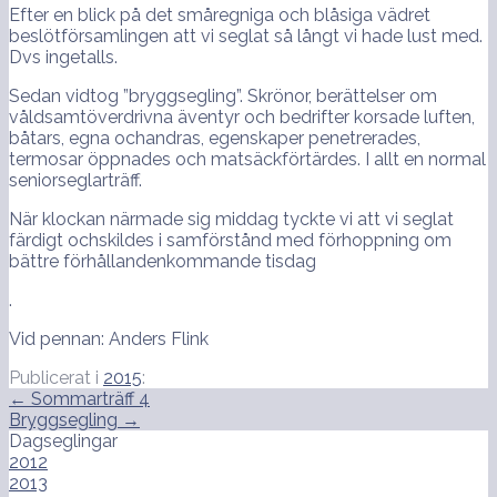
Efter en blick på det småregniga och blåsiga vädret
beslötförsamlingen att vi seglat så långt vi hade lust med.
Dvs ingetalls.
Sedan vidtog ”bryggsegling”. Skrönor, berättelser om
våldsamtöverdrivna äventyr och bedrifter korsade luften,
båtars, egna ochandras, egenskaper penetrerades,
termosar öppnades och matsäckförtärdes. I allt en normal
seniorseglarträff.
När klockan närmade sig middag tyckte vi att vi seglat
färdigt ochskildes i samförstånd med förhoppning om
bättre förhållandenkommande tisdag
.
Vid pennan: Anders Flink
Publicerat i
2015
:
Inläggsnavigering
← Sommarträff 4
Bryggsegling →
Dagseglingar
2012
2013